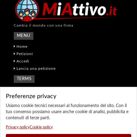
Cambia il mondo con una firma
MENU
Home
Petizioni
Accedi
Lancia una petizione
TERMS
Termini e Condizioni
Preferenze privacy
Privacy policy
Cookie policy
Usiamo cookie tecnici necessari al funzionamento del sito. Con il
tuo consenso possiamo usare anche cookie di analisi, pubblicita e
Preferenze cookie
contenuti di terze parti.
Sitemap
Privacy policy
Cookie policy
CONTATTI