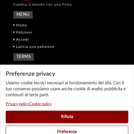
Cambia il mondo con una firma
MENU
Home
Petizioni
Accedi
Lancia una petizione
TERMS
Termini e Condizioni
Preferenze privacy
Privacy policy
Cookie policy
Usiamo cookie tecnici necessari al funzionamento del sito. Con il
tuo consenso possiamo usare anche cookie di analisi, pubblicita e
Preferenze cookie
contenuti di terze parti.
Sitemap
Privacy policy
Cookie policy
CONTATTI
Rifiuta
Telefono: 800 16 82 20
E-mail: info@adcapital.it
Preferenze