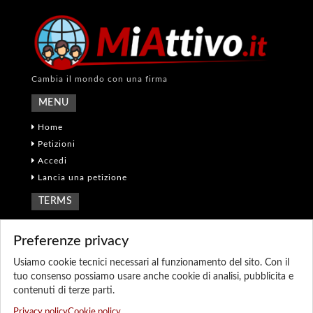
Cambia il mondo con una firma
MENU
Home
Petizioni
Accedi
Lancia una petizione
TERMS
Termini e Condizioni
Preferenze privacy
Privacy policy
Cookie policy
Usiamo cookie tecnici necessari al funzionamento del sito. Con il
Preferenze cookie
tuo consenso possiamo usare anche cookie di analisi, pubblicita e
contenuti di terze parti.
Sitemap
Privacy policy
Cookie policy